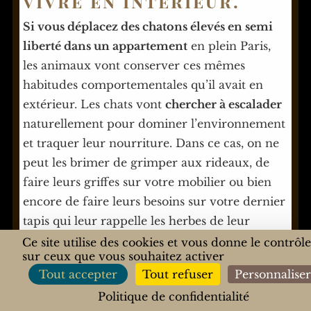
vivre en intérieur.
Si vous déplacez des chatons élevés en semi
liberté dans un appartement
en plein Paris,
les animaux vont conserver ces mêmes
habitudes comportementales qu’il avait en
extérieur. Les chats vont
chercher à escalader
naturellement pour dominer l’environnement
et traquer leur nourriture. Dans ce cas, on ne
peut les brimer de grimper aux rideaux, de
faire leurs griffes sur votre mobilier ou bien
encore de faire leurs besoins sur votre dernier
tapis qui leur rappelle les herbes de leur
campagne. Non ce n’est pas de leur faute, ils
Ce site utilise des cookies et vous donne le contrôl
sur ceux que vous souhaitez activer
ont été habitué ainsi dans la nature ce qui les
Tout accepter
Tout refuser
Personnalise
conduits à adopter un comportement qui met
Politique de confidentialité
à mal nos intérieurs. Dans certains cas, le chat