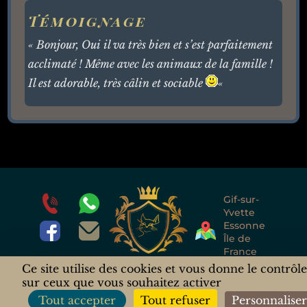
Témoignage
« Bonjour, Oui il va très bien et s’est parfaitement
acclimaté ! Même avec les animaux de la famille !
Il est adorable, très câlin et sociable
«
Gif-sur-
Yvette
Essonne
Île de
France
France
Ce site utilise des cookies et vous donne le contrôl
sur ceux que vous souhaitez activer
© Copyright 2025
Mentions Légales
Tout accepter
Tout refuser
Personnalise