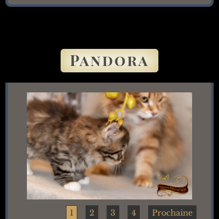
Pandora
Pixel
1
2
3
4
Prochaine