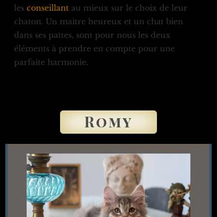
les
conseillant
au mieux sur le choix de leur
chaton. Un maitre heureux et un chat bien
dans ses pattes, sont pour nous les deux
éléments à prendre en compte pour une
parfaite harmonie.
Romy