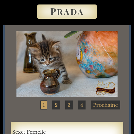
Prada
1
2
3
4
Prochaine
Sexe: Femelle